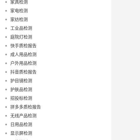
家具检测
家电检测
家纺检测
工业品检测
庭院灯检测
快手质检报告
成人用品检测
户外用品检测
抖音质检报告
护目镜检测
护肤品检测
招投标检测
拼多多质检报告
无线产品检测
日用品检测
显示屏检测