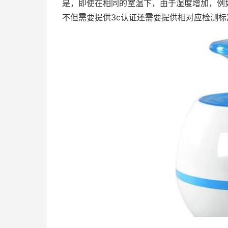
是，即使在相同的室温下，由于湿度增加，例
不但需要提供3c认证还需要提供相对应检测