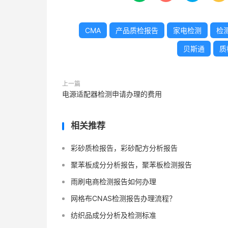
CMA
产品质检报告
家电检测
检
贝斯通
质
上一篇
电源适配器检测申请办理的费用
相关推荐
彩砂质检报告，彩砂配方分析报告
聚苯板成分分析报告，聚苯板检测报告
雨刷电商检测报告如何办理
网格布CNAS检测报告办理流程？
纺织品成分分析及检测标准