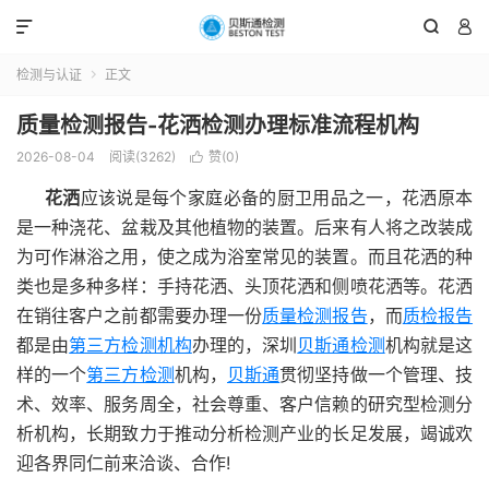



检测与认证
正文

质量检测报告-花洒检测办理标准流程机构
2026-08-04
阅读(3262)
赞(
0
)

花洒
应该说是每个家庭必备的厨卫用品之一，花洒原本
是一种浇花、盆栽及其他植物的装置。后来有人将之改装成
为可作淋浴之用，使之成为浴室常见的装置。而且花洒的种
类也是多种多样：手持花洒、头顶花洒和侧喷花洒等。花洒
在销往客户之前都需要办理一份
质量检测报告
，而
质检报告
都是由
第三方检测机构
办理的，深圳
贝斯通检测
机构就是这
样的一个
第三方检测
机构，
贝斯通
贯彻坚持做一个管理、技
术、效率、服务周全，社会尊重、客户信赖的研究型检测分
析机构，长期致力于推动分析检测产业的长足发展，竭诚欢
迎各界同仁前来洽谈、合作!