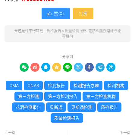
赞(
0
)
打赏

未经允许不得转载：
质检报告
»
质量检测报告-花洒检测办理标准流
程机构
分享到









CMA
CNAS
检测报告
检测报告办理
检测机构
第三方检测
第三方检测报告
第三方检测机构
花洒检测报告
贝斯通
贝斯通检测
质检报告
质量检测报告
上一篇
下一篇