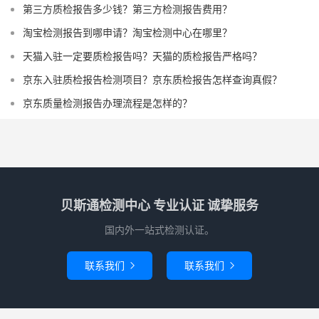
第三方质检报告多少钱？第三方检测报告费用？
淘宝检测报告到哪申请？淘宝检测中心在哪里？
天猫入驻一定要质检报告吗？天猫的质检报告严格吗？
京东入驻质检报告检测项目？京东质检报告怎样查询真假？
京东质量检测报告办理流程是怎样的？
贝斯通检测中心 专业认证 诚挚服务
国内外一站式检测认证。
联系我们
联系我们

