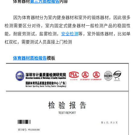
体育器材
第三方质检报告
内容
因为体育器材分为室内健身器材和室外的锻炼器材，因此很多
检测需要区分对待，室内固定式健身器材一般检测产品的稳固性
能，耐疲劳测试，盐雾检测，
安全检测
等，室外锻炼器材，比如单
杠双杠，需要测试人员直接上门检测
体育器材质检报告
模板