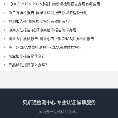
【QB/T 5195-2017标准】肉松饼检测报告办理有哪些用
第三方质检报告-体温计检测报告办理流程及作用
检测报告-化妆笔检测报告有效期有几年
电商入驻报告-纸杯电商检测报告怎样办理
抖音入驻质检报告-抖音小店上架CNAS资质检测报告
吸尘器CMA质量检测报告-CMA资质质检报告
淘宝检测报告是什么？
产品检测报告怎么办理？
贝斯通检测中心 专业认证 诚挚服务
国内外一站式检测认证。