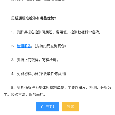
贝斯通标准检测有哪些优势?
1、贝斯通标准检测周期短、费用低、检测数据科学准确。
2、
检测报告
。(支持扫码查询真伪)
3、支持上门取样，寄样检测。
4、免费初检小样(不收取任何费用)
5、贝斯通标准为集体所有制单位，主要以研发、检测、分析为
主。经验丰富，服务面广。
赞(
1
)
打赏
