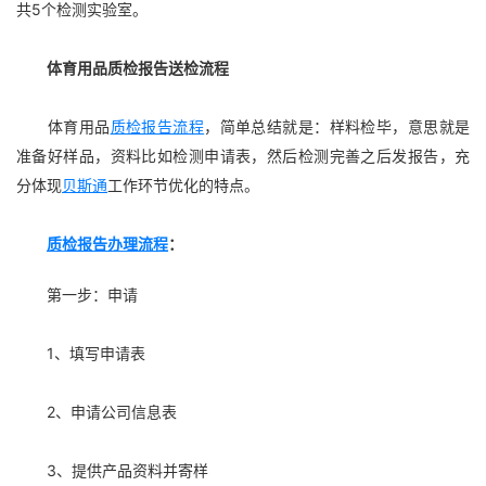
共5个检测实验室。
体育用品质检报告送检流程
体育用品
质检报告流程
，简单总结就是：样料检毕，意思就是
准备好样品，资料比如检测申请表，然后检测完善之后发报告，充
分体现
贝斯通
工作环节优化的特点。
质检报告办理流程
：
第一步：申请
1、填写申请表
2、申请公司信息表
3、提供产品资料并寄样