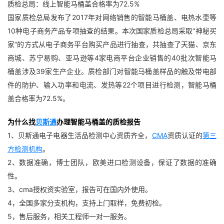
质检总局：线上智能马桶盖合格率为72.5%
国家质检总局发布了2017年对网络销售的智能马桶盖、电热水壶等
10种电子商务产品专项抽查的结果。本次国家质检总局采取“神秘买
家”的方式从电子商务平台购买产品进行抽查，共抽查了天猫、京东
商城、苏宁易购、亚马逊等4家电商平台企业销售的40批次智能马
桶盖涉及39家生产企业。质检部门对智能马桶盖样品的触及带电部
件的防护、输入功率和电流、发热等22个项目进行检测，智能马桶
盖合格率为72.5%。
为什么找
贝斯通
办理智能马桶盖的质检报告
1、贝斯通电子电器生活品检测中心资质齐全，
CMA
资质认证的
第三
方检测机构
。
2、数据准确，博士团队，欧美进口检测设备，保证了数据的准确
性。
3、cma授权资实验室，报告可在国内外使用。
4，全国多家分支机构，支持上门取样，免费初检。
5，售后服务，相关工程师一对一服务。