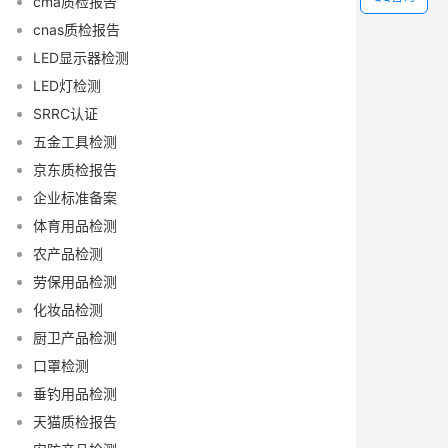
cma质检报告
cnas质检报告
LED显示器检测
LED灯检测
SRRC认证
五金工具检测
京东质检报告
企业标准备案
体育用品检测
农产品检测
劳保用品检测
化妆品检测
厨卫产品检测
口罩检测
垂钓用品检测
天猫质检报告