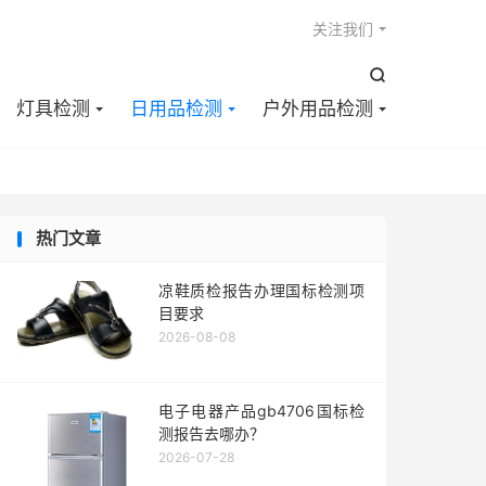

关注我们

灯具检测
日用品检测
户外用品检测
热门文章
凉鞋质检报告办理国标检测项
目要求
2026-08-08
电子电器产品gb4706国标检
测报告去哪办？
2026-07-28