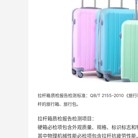
拉杆箱质检报告检测标准：QB/T 2155-201
杆的旅行箱、旅行包。
拉杆箱质检报告检测项目：
硬箱必检项包含外观质量、规格、标识标志和
其中物理机械性能必检项包含拉杆抗疲劳性能