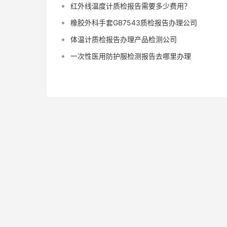
红外线温度计质检报告需要多少费用？
橡胶外科手套GB7543质检报告办理公司
体温计质检报告办理产品检测公司
一次性医用防护服检测报告去哪里办理