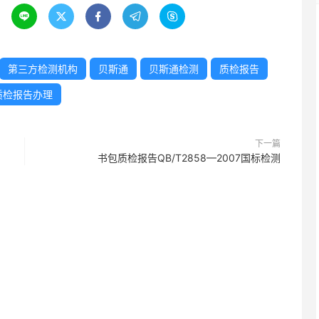





第三方检测机构
贝斯通
贝斯通检测
质检报告
质检报告办理
下一篇
书包质检报告QB/T2858—2007国标检测