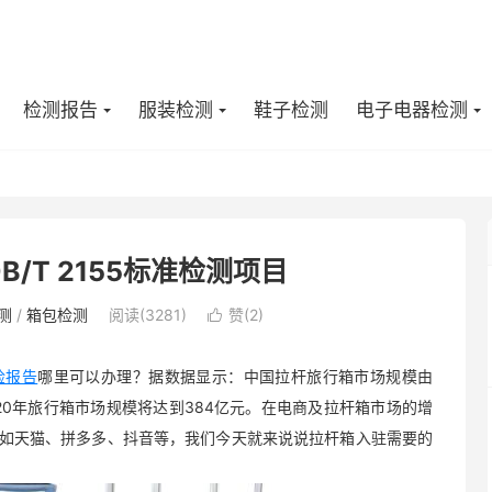
检测报告
服装检测
鞋子检测
电子电器检测
/T 2155标准检测项目
测
/
箱包检测
阅读(3281)
赞(
2
)

检报告
哪里可以办理？据数据显示：中国拉杆旅行箱市场规模由
计2020年旅行箱市场规模将达到384亿元。在电商及拉杆箱市场的增
如天猫、拼多多、抖音等，我们今天就来说说拉杆箱入驻需要的