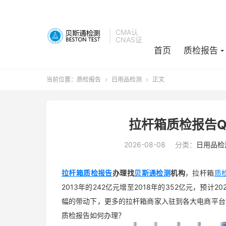
CMA认
CNAS证
首页
质检报告
当前位置：
质检报告
日用品检测
正文


拉杆箱质检报告QB
2026-08-08
分类：
日用品检
拉杆箱质检报告
办理找
贝斯通检测
机构
，拉杆箱
质
2013年的242亿元增至2018年的352亿元，预
幅的带动下，更多的拉杆箱商家入驻到各大电商平台
质检报告如何办理？