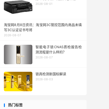
2026-08-01
淘宝网8月8日资讯：淘宝网3C管控范围内商品未填
写3C认证证书号将
2026-08-07
智能电子锁CNAS质检报告检
测流程是什么样的？
2026-08-07
锁具检测新国标解读
2026-08-03
热门标签