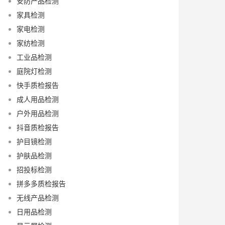
安防产品检测
家具检测
家电检测
家纺检测
工业品检测
庭院灯检测
快手质检报告
成人用品检测
户外用品检测
抖音质检报告
护目镜检测
护肤品检测
招投标检测
拼多多质检报告
无线产品检测
日用品检测