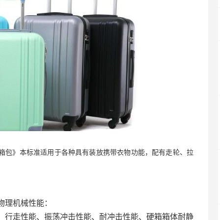
0《旅行箱包》本标准适用于各种具有装放携带衣物功能，配有走轮、拉
物理机械性能：
、行走性能、振荡冲击性能、耐冲击性能、硬箱箱体耐静