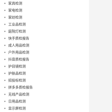
家具检测
家电检测
家纺检测
工业品检测
庭院灯检测
快手质检报告
成人用品检测
户外用品检测
抖音质检报告
护目镜检测
护肤品检测
招投标检测
拼多多质检报告
无线产品检测
日用品检测
显示屏检测