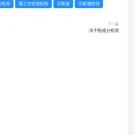
方检测
第三方检测机构
贝斯通
贝斯通检测
下一篇
冻干粉成分检测