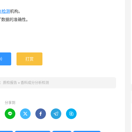
方检测
机构。
了数据的准确性。
0
)
打赏
：
质检报告
»
香料成分分析检测
分享到




