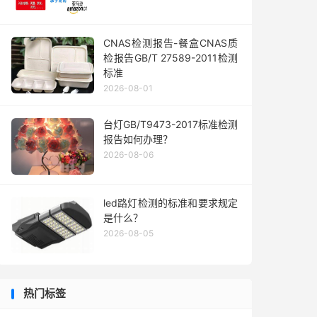
CNAS检测报告-餐盒CNAS质
检报告GB/T 27589-2011检测
标准
2026-08-01
台灯GB/T9473-2017标准检测
报告如何办理？
2026-08-06
led路灯检测的标准和要求规定
是什么？
2026-08-05
热门标签