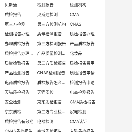
贝斯通
检测报告
检测机构
质检报告
贝斯通检测
CMA
第三方检测
第三方检测机构
CNAS
检测报告办理
质量检测报告
质检报告办理
办理质检报告
第三方检测报告
产品质检报告
质检报告办理流程
产品质量检测报告
化妆品
质量检验报告
第三方质检报告
质检报告费用
产品检测报告
CNAS检测报告
质检报告申请
电商质检报告
质检报告怎么办理
检测报告申请
天猫质检报告
天猫质检
电商检测报告
安全检测
京东质检报告
CMA质检报告
京东质检
第三方专业检验机构
家电检测
质检报告有效期
电器检测
CMA认证
CNAS质检报告
商城质检报告
入驻质检报告