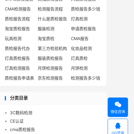
CMA检测报告
检测报告流程
质检报告多少钱
质检报告流程
什么是质检报告
灯具检测
淘宝质检报告
服装检测
申请质检报告
玩具检测
淘宝质检
CMA报告
质检报告代办
第三方检验机构
化妆品检测
灯具质检报告
服装质检报告
灯具质检
灯具检测报告
月饼检测报告
月饼检测
质检报告申请表
京东检测报告
检测报告多少钱
分类目录

微信咨询
3C数码检测
CE认证

cma质检报告
QQ咨询