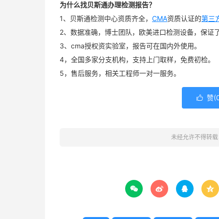
为什么找贝斯通办理检测报告？
1、贝斯通检测中心资质齐全，
CMA
资质认证的
第三
2、数据准确，博士团队，欧美进口检测设备，保证
3、cma授权资实验室，报告可在国内外使用。
4，全国多家分支机构，支持上门取样，免费初检。
5，售后服务，相关工程师一对一服务。
赞(

未经允许不得转载



