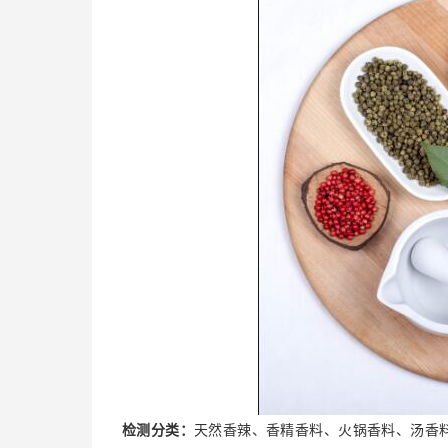
检测分类：
天然香辣、香精香料、火锅香料、汤香