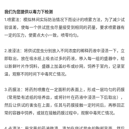
我们为您提供以毒力下检测
1.喷雾法：模拟林间实际防治情况下而设计的喷雾方法，为了减少试
验误差，使每一个供试昆虫尽量接受到相同的药量，要求喷雾器有
一定的压力，使雾点大小一致，喷零均匀。
2.液浸法：将供试昆虫分别放入不同浓度的稀释药液中浸渍一下，立
即取出，放在吸水纸上吸去过多的药液，移入每一组的盛器中，给
以新鲜叶片作饲料，盛器上加盖纱布或纱网，饲养于室内，记录室
温，观察不同时间下中毒死亡情况。
3.药膜法：将药剂喷撒在一定面积的表面上，形成一层均匀的药膜
（常用垫有滤纸的培养皿，或将针叶在药液中浸渍一下后取出），
然后让供试的害虫在上面，任其与药膜接触一定时间后，再移回正
常的容器中饲养，或就在接触药膜过程中，观察中毒死亡情况。
4.点滴法：用定量的药液微滴，滴加在供试昆虫的胸部背面，然后