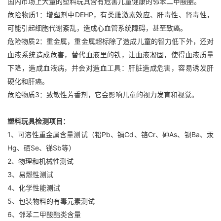
国内市场上大量的塑料玩具含有危害儿童健康的邻苯二甲酸酯。
危险物质1：增塑剂中DEHP，有类雌激素效应、肝毒性、肾毒性，
可能引起细胞代谢紊乱，造成心血管系统障碍，甚至致癌。
危险物质2：重金属，重金属超标除了造成儿童的智力低下外，还对
血液系统造成危害，替代血液里的铁，让血液凝固，使得血液质量
下降，造成血液病，并会对造血工具：肝脏造成危害，容易诱发肝
硬化和肝癌。
危险物质3：致敏性芳香剂，它会影响儿童的视力发育和视觉。
塑料玩具检测项目：
1、可溶性重金属含量测试（铅Pb、镉Cd、铬Cr、砷As、钡Ba、汞
Hg、硒Se、锑Sb等）
2、物理和机械性测试
3、易燃性测试
4、化学性能测试
5、包装物料的有毒元素测试
6、邻苯二甲酸酯类含量