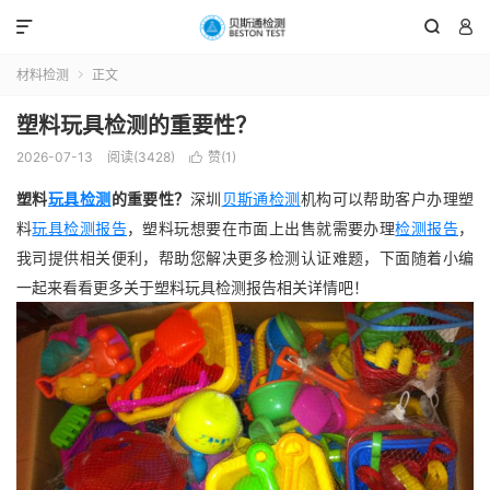



材料检测
正文

塑料玩具检测的重要性？
2026-07-13
阅读(3428)
赞(
1
)

塑料
玩具检测
的重要性？
深圳
贝斯通检测
机构可以帮助客户办理塑
料
玩具检测报告
，塑料玩想要在市面上出售就需要办理
检测报告
，
我司提供相关便利，帮助您解决更多检测认证难题，下面随着小编
一起来看看更多关于塑料玩具检测报告相关详情吧！