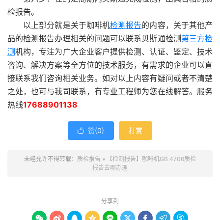
检报告。
以上部分就是关于咖啡机
检测报告
的内容，关于其他产
品的检测报告办理相关的问题可以联系贝斯通检测
第三方检
测
机构，专注为广大企业客户提供检测、认证、鉴定、技术
咨询、解决方案等全方位的技术服务，有需求的企业可以直
接联系我们咨询相关业务。如对以上内容有疑问或者不清楚
之处，也可与我司联系，有专业工程师为您在线解答。服务
热线
17688901138
赞(
0
)
打赏

未经允许不得转载：
质检报告
»
【检测报告】咖啡机GB 4706质检
报告去哪办理
分享到








