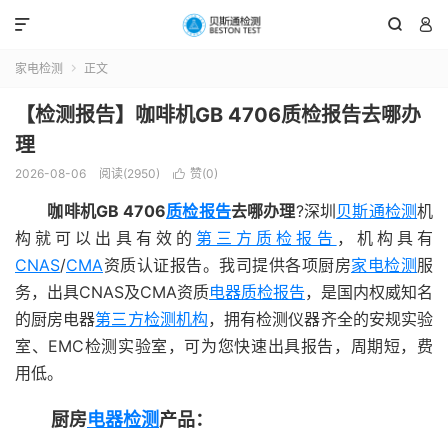



家电检测
正文

【检测报告】咖啡机GB 4706质检报告去哪办
理
2026-08-06
阅读(2950)
赞(
0
)

咖啡机GB 4706
质检报告
去哪办理
?深圳
贝斯通检测
机
构就可以出具有效的
第三方质检报告
，机构具有
CNAS
/
CMA
资质认证报告。我司提供各项厨房
家电检测
服
务，出具CNAS及CMA资质
电器质检报告
，是国内权威知名
的厨房电器
第三方检测机构
，拥有检测仪器齐全的安规实验
室、EMC检测实验室，可为您快速出具报告，周期短，费
用低。
厨房
电器检测
产品：