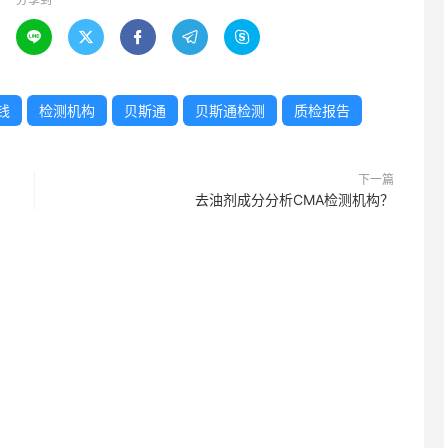





钱
检测机构
贝斯通
贝斯通检测
质检报告
下一篇
去油剂成分分析CMA检测机构？