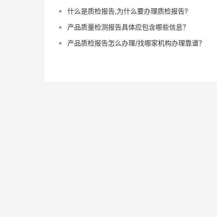
什么是质检报告,为什么要办理质检报告?
产品质量检测报告具体应包含哪些信息？
产品质检报告怎么办理/找哪家机构办理靠谱？