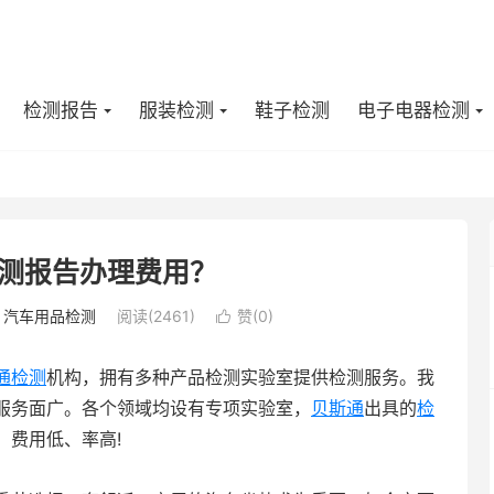
检测报告
服装检测
鞋子检测
电子电器检测
测报告办理费用？
/
汽车用品检测
阅读(2461)
赞(
0
)

通检测
机构，拥有多种产品检测实验室提供检测服务。我
服务面广。各个领域均设有专项实验室，
贝斯通
出具的
检
、费用低、率高!