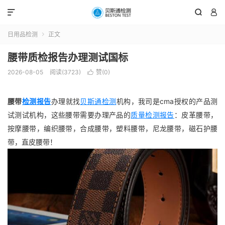



日用品检测
正文

腰带质检报告办理测试国标
2026-08-05
阅读(3723)
赞(
0
)

腰带
检测报告
办理就找
贝斯通检测
机构，我司是cma授权的产品测
试测试机构，这些腰带需要办理产品的
质量检测报告
：皮革腰带，
按摩腰带，编织腰带，合成腰带，塑料腰带，尼龙腰带，磁石护腰
带，直皮腰带！