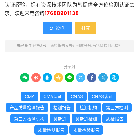
认证经验，拥有资深技术团队为您提供全方位检测认证需
求。欢迎来电咨询
17688901138
赞(
0
)
打赏

未经允许不得转载：
质检报告
»
去油剂成分分析CMA检测机构？
分享到









CMA
CMA认证
CNAS
CNAS认证
产品质量检测报告
检测报告
检测机构
第三方检测
第三方检测机构
贝斯通
贝斯通检测
质检报告
质量检测报告
质量检验报告