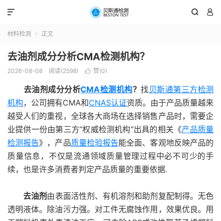



材料检测
正文

去油剂成分分析CMA检测机构？
2026-08-08
阅读(2598)
赞(
0
)

去油剂成分分析
CMA
检测机构
？
找
贝斯通
第三方检测
机构
，公司拥有CMA和
CNAS认证
资质。由于产品质量越来
越受人们的重视，全球各大商场在选择销售产品时，需要企
业提供一份由第三方“权威检测机构”出具的相关《
产品质量
检测报告
》，产品
质量检验报告
能全面、客观地反映产品的
质量信息，不仅是流通领域质量管理过程中必不可少的手
续，也是许多消费者判定产品质量的重要依据.
去油剂
由表面活性剂、有机溶剂和助剂复配制得。无色
透明液体。除油污力强。对工件无腐蚀作用，效果优良。用