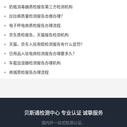
奶瓶消毒器质检报告第三方检测机构
拉拉裤质量检测报告去哪办理？
电子秤电商质检报告办理流程
京东质检报告，天猫报告检测机构
天猫，京东入驻用假检测报告有什么惩罚?
日用品入驻电商检测报告办理要多久？
车载加湿器检测报告办理机构
商城质检报告办理流程
贝斯通检测中心 专业认证 诚挚服务
国内外一站式检测认证。