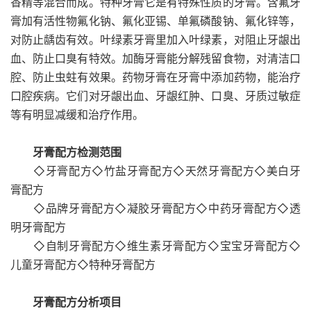
香精等混合而成。特种牙膏它是有特殊性质的牙膏。含氟牙
膏加有活性物氟化钠、氟化亚锡、单氟磷酸钠、氟化锌等，
对防止龋齿有效。叶绿素牙膏里加入叶绿素，对阻止牙龈出
血、防止口臭有特效。加酶牙膏能分解残留食物，对清洁口
腔、防止虫蛀有效果。药物牙膏在牙膏中添加药物，能治疗
口腔疾病。它们对牙龈出血、牙龈红肿、口臭、牙质过敏症
等有明显减缓和治疗作用。
牙膏配方检测范围
◇牙膏配方◇竹盐牙膏配方◇天然牙膏配方◇美白牙
膏配方
◇品牌牙膏配方◇凝胶牙膏配方◇中药牙膏配方◇透
明牙膏配方
◇自制牙膏配方◇维生素牙膏配方◇宝宝牙膏配方◇
儿童牙膏配方◇特种牙膏配方
牙膏配方分析项目