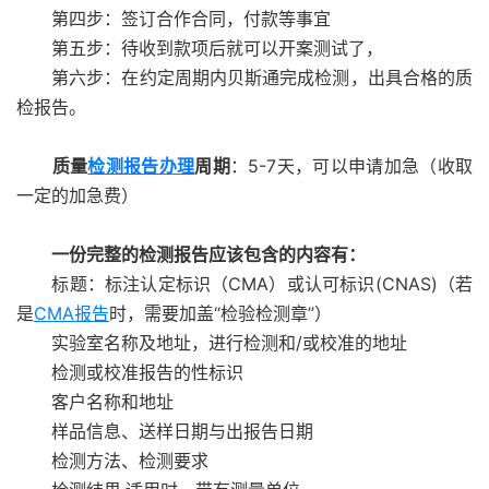
第四步：签订合作合同，付款等事宜
第五步：待收到款项后就可以开案测试了，
第六步：在约定周期内贝斯通完成检测，出具合格的质
检报告。
质量
检测报告办理
周期
：5-7天，可以申请加急（收取
一定的加急费）
一份完整的检测报告应该包含的内容有：
标题：标注认定标识（CMA）或认可标识(CNAS)（若
是
CMA报告
时，需要加盖“检验检测章”）
实验室名称及地址，进行检测和/或校准的地址
检测或校准报告的性标识
客户名称和地址
样品信息、送样日期与出报告日期
检测方法、检测要求